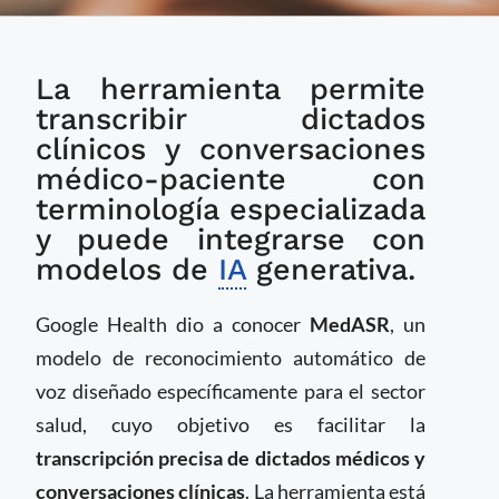
Google presenta
La herramienta permite
MedASR, un modelo
de reconocimiento de
transcribir dictados
voz especializado en
clínicos y conversaciones
el ámbito médico
médico-paciente con
terminología especializada
y puede integrarse con
modelos de
IA
generativa.
Google Health dio a conocer
MedASR
, un
modelo de reconocimiento automático de
voz diseñado específicamente para el sector
salud, cuyo objetivo es facilitar la
transcripción precisa de dictados médicos y
conversaciones clínicas
. La herramienta está