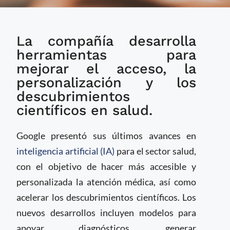
Google impulsa la
La compañía desarrolla
atención médica y la
ciencia con nuevos
herramientas para
avances en IA
mejorar el acceso, la
personalización y los
descubrimientos
científicos en salud.
Google presentó sus últimos avances en
inteligencia artificial (IA)
para el sector salud,
con el objetivo de hacer más accesible y
personalizada la atención médica, así como
acelerar los descubrimientos científicos. Los
nuevos desarrollos incluyen modelos para
apoyar diagnósticos, generar