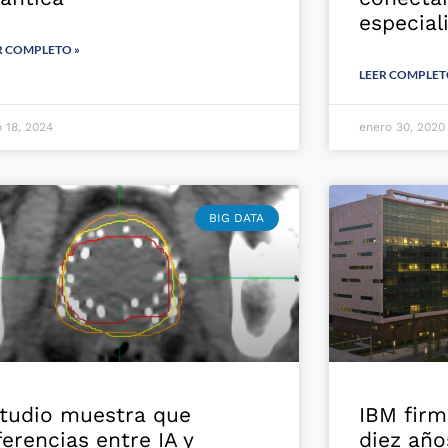
especial
R COMPLETO »
LEER COMPLET
o 18, 2024
enero 30, 2020
BIG DATA
tudio muestra que
IBM firm
ferencias entre IA y
diez año