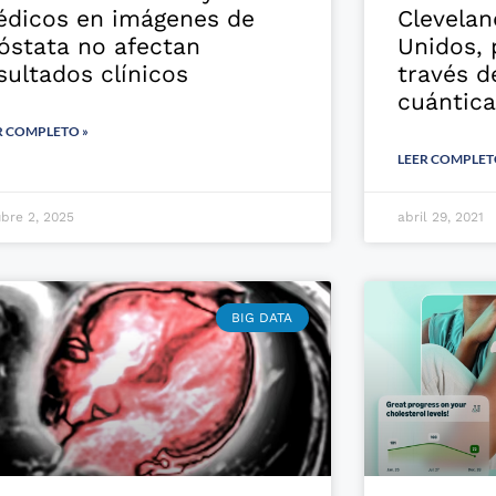
dicos en imágenes de
Clevelan
óstata no afectan
Unidos, 
sultados clínicos
través 
cuántica
R COMPLETO »
LEER COMPLET
bre 2, 2025
abril 29, 2021
BIG DATA