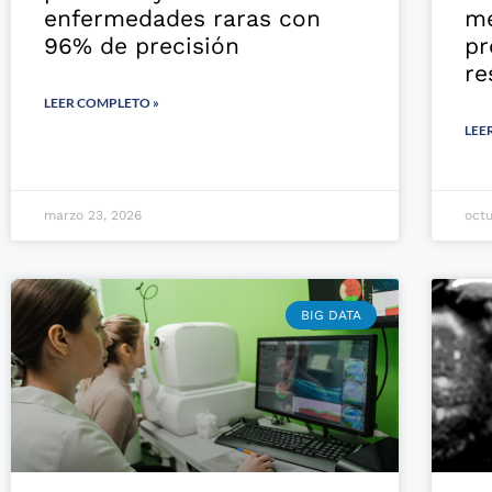
enfermedades raras con
mé
96% de precisión
pr
re
LEER COMPLETO »
LEE
marzo 23, 2026
octu
BIG DATA