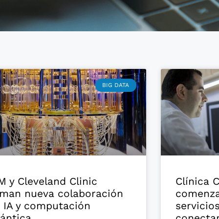
BIG DATA
M y Cleveland Clinic
Clínica 
rman nueva colaboración
comenza
 IA y computación
servicio
ántica
conectar