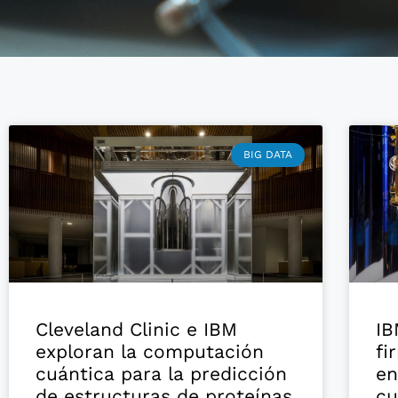
BIG DATA
Cleveland Clinic e IBM
IB
exploran la computación
fi
cuántica para la predicción
en
de estructuras de proteínas
cu