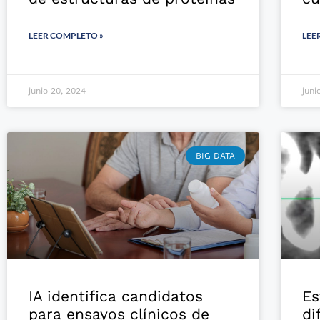
LEER COMPLETO »
LEE
junio 20, 2024
juni
BIG DATA
IA identifica candidatos
Es
para ensayos clínicos de
di