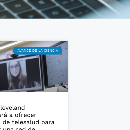
AVANCE DE LA CIENCIA
Cleveland
rá a ofrecer
s de telesalud para
 una red de