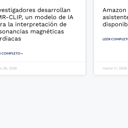
vestigadores desarrollan
Amazon l
R-CLIP, un modelo de IA
asistent
ra la interpretación de
disponib
sonancias magnéticas
rdiacas
LEER COMPLET
R COMPLETO »
o 29, 2026
marzo 11, 2026