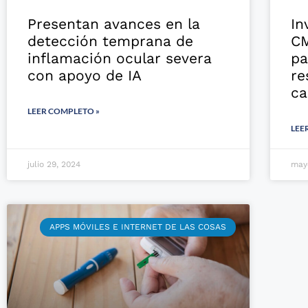
Presentan avances en la
In
detección temprana de
CM
inflamación ocular severa
pa
con apoyo de IA
re
ca
LEER COMPLETO »
LEE
julio 29, 2024
may
APPS MÓVILES E INTERNET DE LAS COSAS