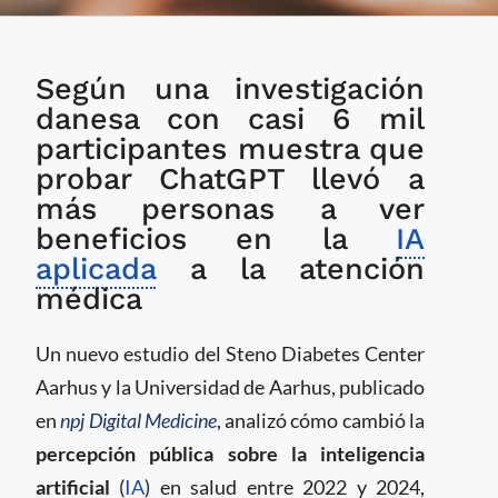
Exposición a ChatGPT
Según una investigación
reduce la
incertidumbre pública
danesa con casi 6 mil
sobre el uso de IA en
participantes muestra que
salud
probar ChatGPT llevó a
más personas a ver
beneficios en la
IA
aplicada
a la atención
médica
Un nuevo estudio del Steno Diabetes Center
Aarhus y la Universidad de Aarhus, publicado
en
npj Digital Medicine
, analizó cómo cambió la
percepción pública sobre la inteligencia
artificial
(
IA
) en salud entre 2022 y 2024,