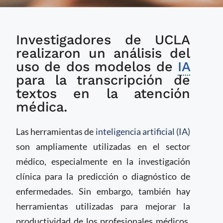
Estudio muestra que
Investigadores de UCLA
el uso de IA puede
reducir tiempo de
realizaron un análisis del
documentación y
uso de dos modelos de
IA
mejora el bienestar de
para la transcripción de
los profesionales
textos en la atención
médicos
médica.
Las herramientas de
inteligencia artificial (IA)
son ampliamente utilizadas en el sector
médico, especialmente en la investigación
clínica para la predicción o diagnóstico de
enfermedades. Sin embargo, también hay
herramientas utilizadas para mejorar la
productividad de los profesionales médicos,