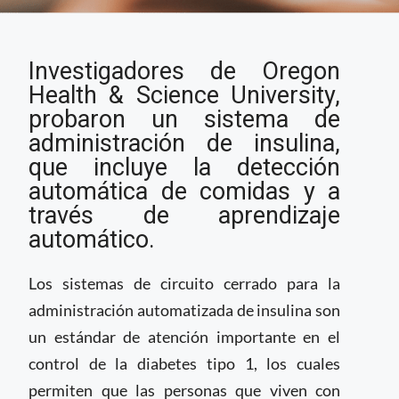
Estudio muestra la
Investigadores de Oregon
automatización de la
administración de
Health & Science University,
insulina a través de la
probaron un sistema de
detección de comidas
administración de insulina,
utilizando IA
que incluye la detección
automática de comidas y a
través de aprendizaje
automático.
Los sistemas de circuito cerrado para la
administración automatizada de insulina son
un estándar de atención importante en el
control de la diabetes tipo 1, los cuales
permiten que las personas que viven con