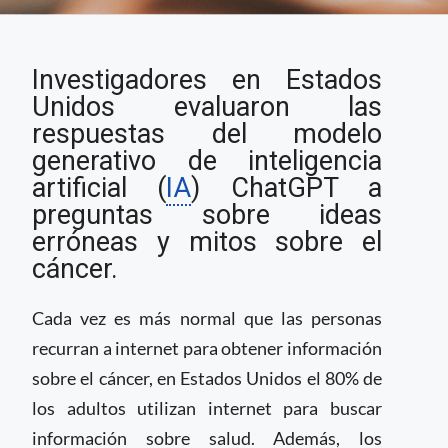
Científicos prueban la
Investigadores en Estados
precisión de ChatGPT
ante preguntas y
Unidos evaluaron las
mitos sobre el cáncer
respuestas del modelo
￼
generativo de inteligencia
artificial (
IA
) ChatGPT a
preguntas sobre ideas
erróneas y mitos sobre el
cáncer.
Cada vez es más normal que las personas
recurran a internet para obtener información
sobre el cáncer, en Estados Unidos el 80% de
los adultos utilizan internet para buscar
información sobre salud. Además, los