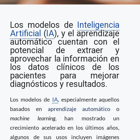
El monitoreo de la
Los modelos de
Inteligencia
Inteligencia Artificial
en el campo clínico
Artificial
(
IA
), y el aprendizaje
automático cuentan con el
potencial de extraer y
aprovechar la información en
los datos clínicos de los
pacientes para mejorar
diagnósticos y resultados.
Los modelos de
IA
, especialmente aquellos
basados en
aprendizaje automático
o
machine learning
, han mostrado un
crecimiento acelerado en los últimos años,
algunos de sus usos incluyen imágenes