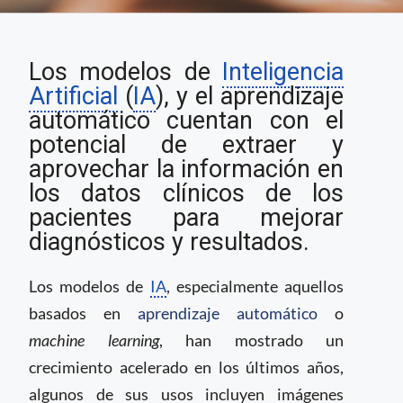
El monitoreo de la
Los modelos de
Inteligencia
Inteligencia Artificial
en el campo clínico
Artificial
(
IA
), y el aprendizaje
automático cuentan con el
potencial de extraer y
aprovechar la información en
los datos clínicos de los
pacientes para mejorar
diagnósticos y resultados.
Los modelos de
IA
, especialmente aquellos
basados en
aprendizaje automático
o
machine learning
, han mostrado un
crecimiento acelerado en los últimos años,
algunos de sus usos incluyen imágenes