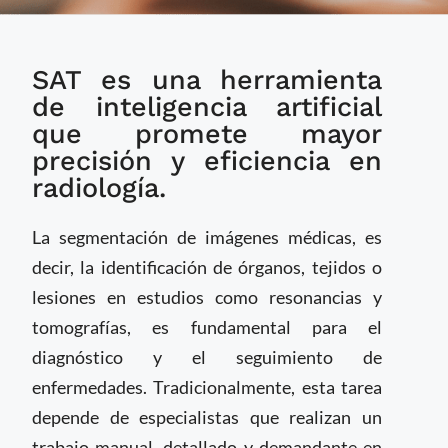
Desarrollan modelo
SAT es una herramienta
universal para
segmentar imágenes
de inteligencia artificial
médicas en 3D con
que promete mayor
instrucciones de texto
precisión y eficiencia en
radiología.
La segmentación de imágenes médicas, es
decir, la identificación de órganos, tejidos o
lesiones en estudios como resonancias y
tomografías, es fundamental para el
diagnóstico y el seguimiento de
enfermedades. Tradicionalmente, esta tarea
depende de especialistas que realizan un
trabajo manual, detallado y demandante en