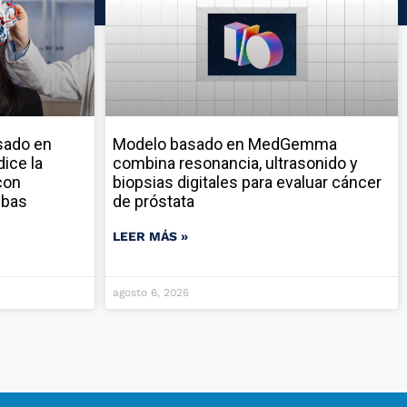
sado en
Modelo basado en MedGemma
ice la
combina resonancia, ultrasonido y
con
biopsias digitales para evaluar cáncer
ebas
de próstata
LEER MÁS »
agosto 6, 2026