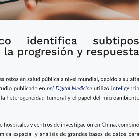
co identifica subtipo
 sobre la resistencia al
 la progresión y respuest
r de mama
s retos en salud pública a nivel mundial, debido a su alt
studio publicado en
npj Digital Medicine
utilizó
inteligenci
 la heterogeneidad tumoral y el papel del microambient
de hospitales y centros de investigación en China, combin
mica espacial y análisis de grandes bases de datos par