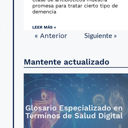
promesa para tratar cierto tipo de
demencia
,
LEER MÁS »
o
Siguiente »
« Anterior
,
Mantente actualizado
n
n
n