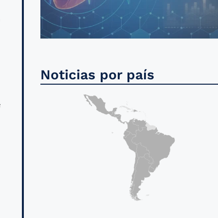
a
l
s
Noticias por país
n
e
s
s
l
s