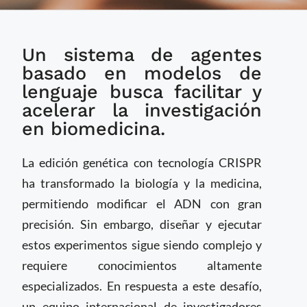
CRISPR-GPT: IA para
Un sistema de agentes
automatizar
experimentos de
basado en modelos de
edición genética
lenguaje busca facilitar y
acelerar la investigación
en biomedicina.
La edición genética con tecnología CRISPR
ha transformado la biología y la medicina,
permitiendo modificar el ADN con gran
precisión. Sin embargo, diseñar y ejecutar
estos experimentos sigue siendo complejo y
requiere conocimientos altamente
especializados. En respuesta a este desafío,
un equipo internacional de investigadores