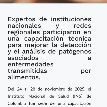
Colombia fortalece la
Expertos de instituciones
vigilancia molecular y
genómica con apoyo
nacionales y redes
de la OPS
regionales participaron en
una capacitación técnica
para mejorar la detección
y el análisis de patógenos
asociados a
enfermedades
transmitidas por
alimentos.
Del 24 al 28 de noviembre de 2025, el
Instituto Nacional de Salud (INS) de
Colombia fue sede de una capacitación