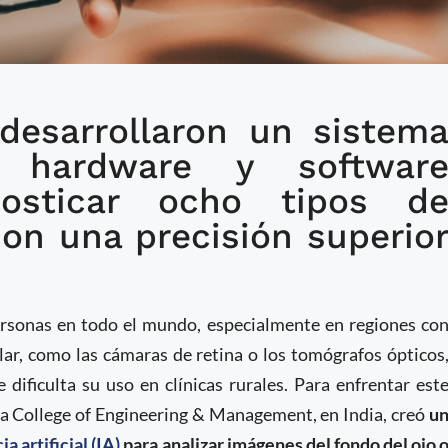
 desarrollaron un sistem
sto con IA detecta
a hardware y softwar
s mediante imágenes del
nosticar ocho tipos d
on una precisión superio
personas en todo el mundo, especialmente en regiones co
ar, como las cámaras de retina o los tomógrafos ópticos
 dificulta su uso en clínicas rurales. Para enfrentar est
a College of Engineering & Management, en India, creó
u
ia artificial (IA)
para analizar imágenes del fondo del ojo 