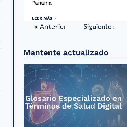
Panamá
LEER MÁS »
o
Siguiente »
« Anterior
s
s
y
Mantente actualizado
a
o
a
,
l