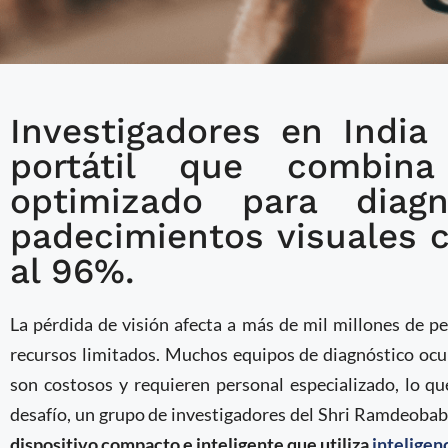
Investigadores en India
Dispositivo de bajo co
portátil que combin
enfermedades oculare
optimizado para diag
fondo del ojo
padecimientos visuales c
al 96%.
La pérdida de visión afecta a más de mil millones de 
recursos limitados. Muchos equipos de diagnóstico ocul
son costosos y requieren personal especializado, lo que
desafío, un grupo de investigadores del Shri Ramdeobab
dispositivo compacto e inteligente que utiliza
inteligenc