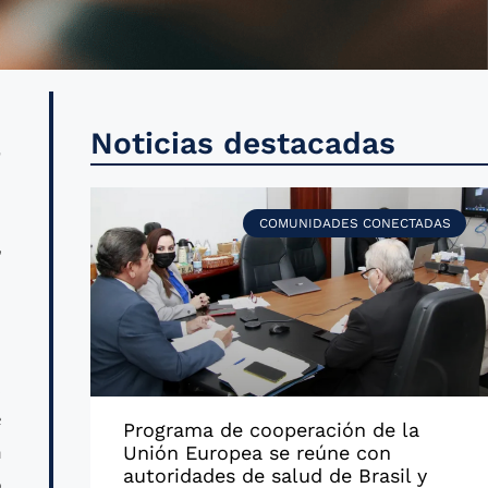
a
Noticias destacadas
e
e
COMUNIDADES CONECTADAS
r
n
,
e
Programa de cooperación de la
n
Unión Europea se reúne con
autoridades de salud de Brasil y
o