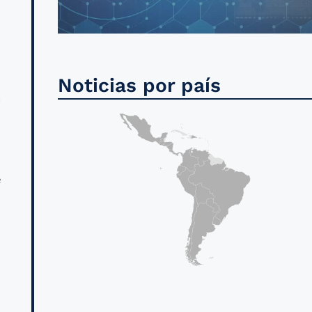
s
s
Noticias por país
a
s
e
d
s