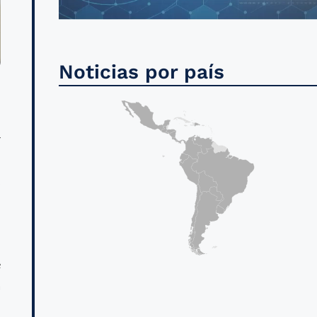
Noticias por país
r
l
s
n
e
a