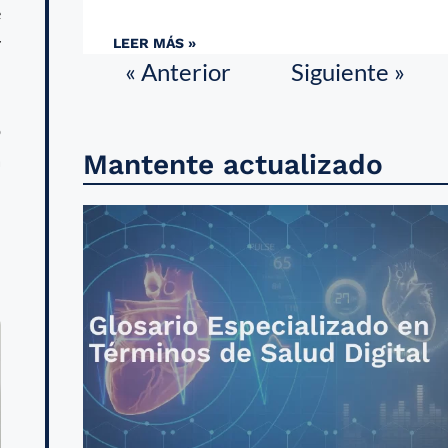
e
r
LEER MÁS »
« Anterior
Siguiente »
o
Mantente actualizado
a