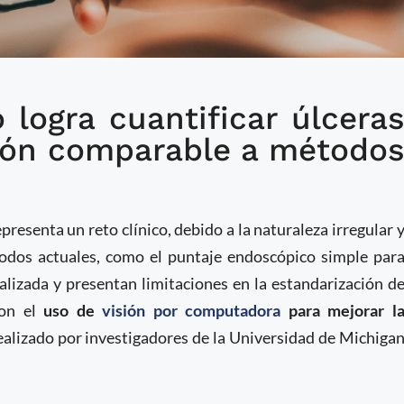
logra cuantificar úlcera
ia con IA mejora la
sión comparable a método
dad de Crohn
esenta un reto clínico, debido a la naturaleza irregular 
étodos actuales, como el puntaje endoscópico simple par
alizada y presentan limitaciones en la estandarización d
ron el
uso de
visión por computadora
para mejorar l
realizado por investigadores de la Universidad de Michiga