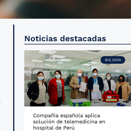
s
Noticias destacadas
s
BIG DATA
y
a
e
a
n
Compañía española aplica
solución de telemedicina en
hospital de Perú