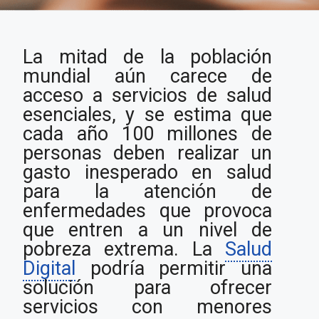
El rol de la Salud
La mitad de la población
Digital como
catalizador de la
mundial aún carece de
cobertura universal de
acceso a servicios de salud
salud
esenciales, y se estima que
cada año 100 millones de
personas deben realizar un
gasto inesperado en salud
para la atención de
enfermedades que provoca
que entren a un nivel de
pobreza extrema. La
Salud
Digital
podría permitir una
solución para ofrecer
servicios con menores