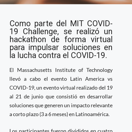
Proyectos de
Como parte del MIT COVID-
mexicanos entre los
ganadores del
19 Challenge, se realizó un
Hackathon vs COVID-
hackathon de forma virtual
19 que organizó el MIT
para impulsar soluciones en
la lucha contra el COVID-19.
El Massachusetts Institute of Technology
llevó a cabo el evento Latin America vs
COVID-19, un evento virtual realizado del 19
al 21 de junio que consistió en desarrollar
soluciones que generen un impacto relevante
a corto plazo (3 a 6 meses) en Latinoamérica.
Los participantes fueron divididos en cuatro