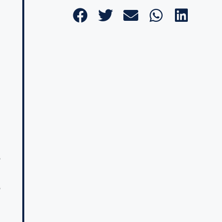
n
s
s
o
,
o