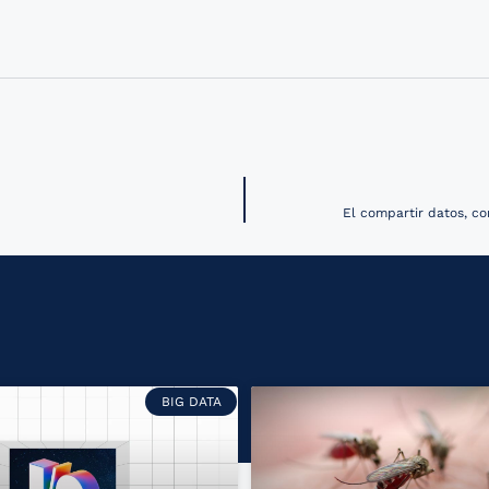
El compartir datos, co
BIG DATA