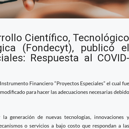
lsa proyectos
ollo Científico, Tecnológic
a al COVID-19
ca (Fondecyt), publicó e
iales: Respuesta al COVID
 Instrumento Financiero “Proyectos Especiales” el cual fu
 modificado para hacer las adecuaciones necesarias debid
r la generación de nuevas tecnologías, innovaciones 
ecanismos o servicios a bajo costo que respondan a la