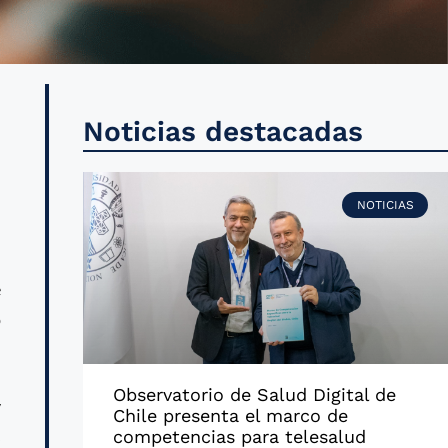
o
Noticias destacadas
l
-
NOTICIAS
e
o
Observatorio de Salud Digital de
y
Chile presenta el marco de
s
competencias para telesalud