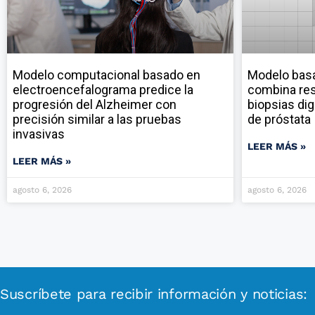
Modelo computacional basado en
Modelo ba
electroencefalograma predice la
combina res
progresión del Alzheimer con
biopsias dig
precisión similar a las pruebas
de próstata
invasivas
LEER MÁS »
LEER MÁS »
agosto 6, 2026
agosto 6, 2026
Suscríbete para recibir información y noticias: