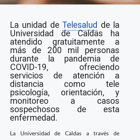
Telesalud de la
La unidad de
Telesalud
de la
Universidad de Caldas
en Colombia ha
Universidad de Caldas ha
beneficiado a 200 mil
atendido gratuitamente a
personas desde el
más de 200 mil personas
inicio de la pandemia
durante la pandemia de
COVID-19, ofreciendo
servicios de atención a
distancia como tele
psicología, orientación, y
monitoreo a casos
sospechosos de esta
enfermedad.
La Universidad de Caldas a través de