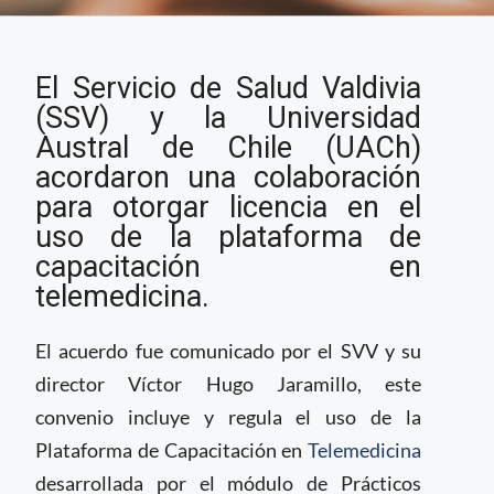
Servicios de salud en
El Servicio de Salud Valdivia
Valdivia, Chile
colaboran con
(SSV) y la Universidad
universidad para
Austral de Chile (UACh)
promover el uso de
acordaron una colaboración
telemedicina
para otorgar licencia en el
uso de la plataforma de
capacitación en
telemedicina.
El acuerdo fue comunicado por el SVV y su
director Víctor Hugo Jaramillo, este
convenio incluye y regula el uso de la
Plataforma de Capacitación en
Telemedicina
desarrollada por el módulo de Prácticos