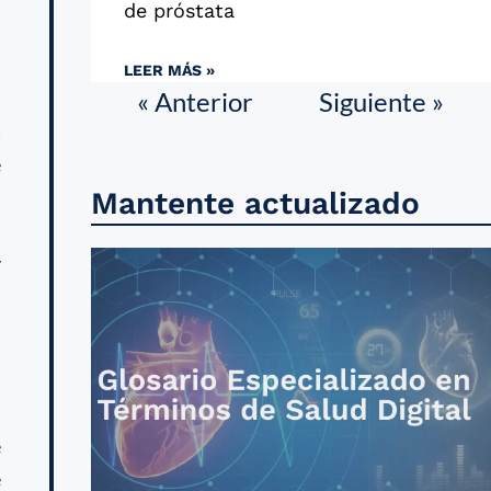
de próstata
s
LEER MÁS »
« Anterior
Siguiente »
a
e
s
Mantente actualizado
n
y
a
n
e
e