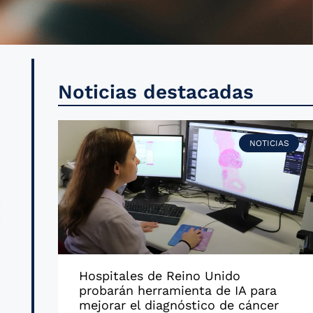
y
Noticias destacadas
r
NOTICIAS
n
a
a
Hospitales de Reino Unido
n
probarán herramienta de IA para
a
mejorar el diagnóstico de cáncer