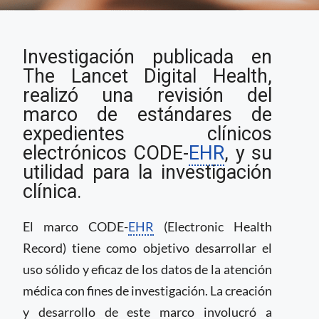
¿Qué es el marco
Investigación publicada en
CODE-EHR de
expedientes clínicos
The Lancet Digital Health,
electrónicos?
realizó una revisión del
marco de estándares de
expedientes clínicos
electrónicos CODE-
EHR
, y su
utilidad para la investigación
clínica.
El marco CODE-
EHR
(Electronic Health
Record) tiene como objetivo desarrollar el
uso sólido y eficaz de los datos de la atención
médica con fines de investigación. La creación
y desarrollo de este marco involucró a