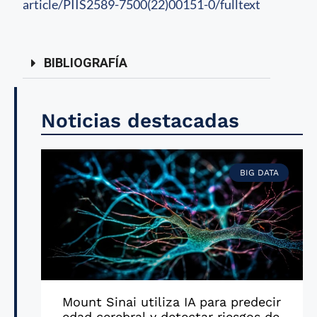
article/PIIS2589-7500(22)00151-0/fulltext
BIBLIOGRAFÍA
Noticias destacadas
BIG DATA
Mount Sinai utiliza IA para predecir
edad cerebral y detectar riesgos de