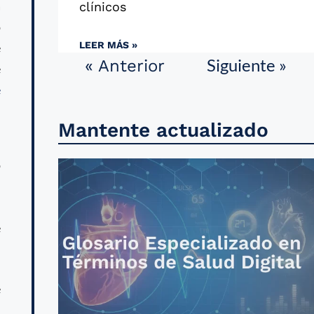
a
clínicos
o
LEER MÁS »
e
Siguiente »
« Anterior
e
e
Mantente actualizado
o
d
l
e
e