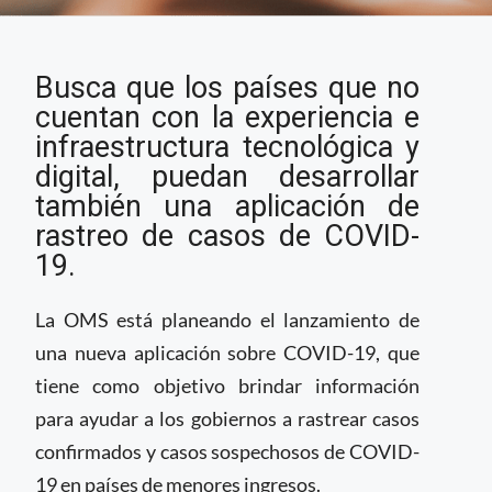
La OMS apoyará a
Busca que los países que no
países con menos
recursos para
cuentan con la experiencia e
implementar app de
infraestructura tecnológica y
COVID-19
digital, puedan desarrollar
también una aplicación de
rastreo de casos de COVID-
19.
La OMS está planeando el lanzamiento de
una nueva aplicación sobre COVID-19, que
tiene como objetivo brindar información
para ayudar a los gobiernos a rastrear casos
confirmados y casos sospechosos de COVID-
19 en países de menores ingresos.