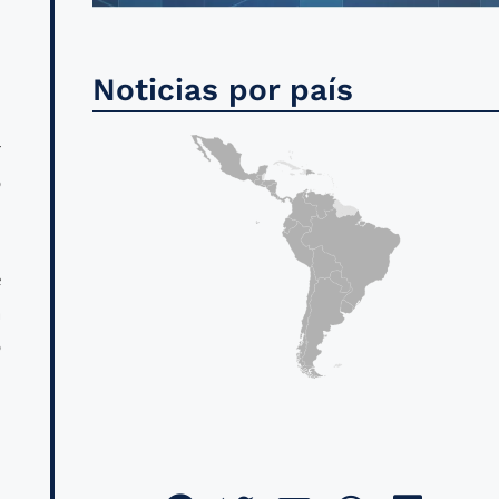
Noticias por país
.
r
o
e
a
o