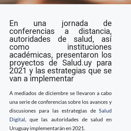
Autoridades de salud
En una jornada de
en Uruguay plantean
los desafíos en Salud
conferencias a distancia,
Digital para 2021
autoridades de salud, así
como instituciones
académicas, presentaron los
proyectos de Salud.uy para
2021 y las estrategias que se
van a implementar
A mediados de diciembre se llevaron a cabo
una serie de conferencias sobre los avances y
discusiones para las estrategias de
Salud
Digital
, que las autoridades de salud en
Uruguay implementarán en 2021.