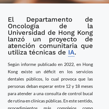
Utilizan IA para
El Departamento de
proyecto de atención
dental comunitaria
Oncología de la
Universidad de Hong Kong
lanzó un proyecto de
atención comunitaria que
utiliza técnicas de
IA
.
Según informe publicado en 2022, en Hong
Kong existe un déficit en los servicios
dentales públicos, lo cual provoca que las
personas deban esperar entre 12 y 18 meses
para atender a una consulta de control bucal
de rutina en clínicas públicas. En este sentido,
procedimientos más complejos como