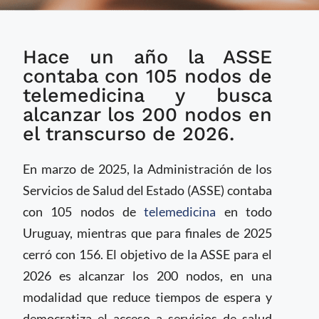
Uruguay alcanzará los
Hace un año la ASSE
200 nodos de
telemedicina en 2026
contaba con 105 nodos de
telemedicina y busca
alcanzar los 200 nodos en
el transcurso de 2026.
En marzo de 2025, la Administración de los
Servicios de Salud del Estado (ASSE) contaba
con 105 nodos de
telemedicina
en todo
Uruguay, mientras que para finales de 2025
cerró con 156. El objetivo de la ASSE para el
2026 es alcanzar los 200 nodos, en una
modalidad que reduce tiempos de espera y
democratiza el acceso a servicios de salud