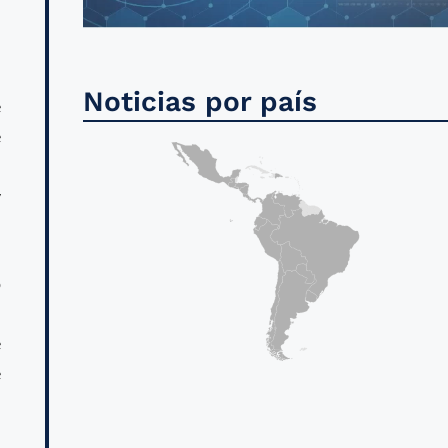
n
Noticias por país
e
e
d
y
o
l
e
e