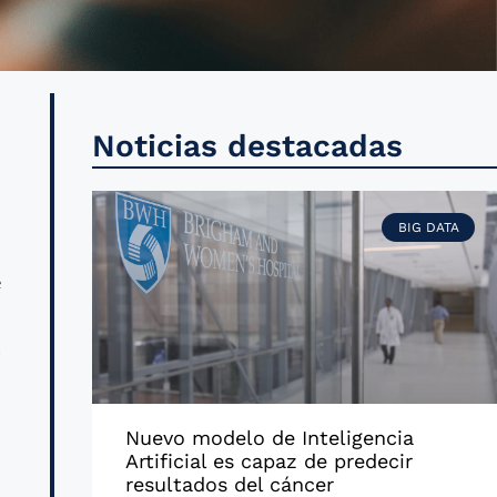
,
Noticias destacadas
d
BIG DATA
e
.
a
l
Nuevo modelo de Inteligencia
Artificial es capaz de predecir
,
resultados del cáncer