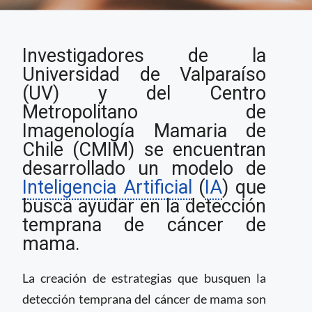
Universidad de
Investigadores de la
Valparaíso desarrolla
IA para apoyar la
Universidad de Valparaíso
detección temprana
(UV) y del Centro
de cáncer de mama￼
Metropolitano de
Imagenología Mamaria de
Chile (CMIM) se encuentran
desarrollado un modelo de
Inteligencia Artificial
(
IA
) que
busca ayudar en la detección
temprana de cáncer de
mama.
La creación de estrategias que busquen la
detección temprana del cáncer de mama son