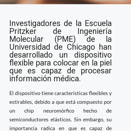
Universidad de
Investigadores de la Escuela
Chicago desarrolla
sensor para la piel
Pritzker de Ingeniería
capaz de procesar
Molecular (PME) de la
datos médicos
Universidad de Chicago han
desarrollado un dispositivo
flexible para colocar en la piel
que es capaz de procesar
información médica.
El dispositivo tiene características flexibles y
estirables, debido a que está compuesto por
un chip neuromórfico hecho de
semiconductores elásticos. Sin embargo, su
importancia radica en que es capaz de