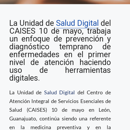
Unidad de Salud
La Unidad de
Salud Digital
del
Digital, pionera de la
transformación digital
CAISES 10 de mayo, trabaja
del primer nivel de
un enfoque de prevención y
atención
diagnóstico temprano de
enfermedades en el primer
nivel de atención haciendo
uso de herramientas
digitales.
La Unidad de
Salud Digital
del Centro de
Atención Integral de Servicios Esenciales de
Salud (CAISES) 10 de mayo en León,
Guanajuato, continúa siendo una referente
en la medicina preventiva y en la