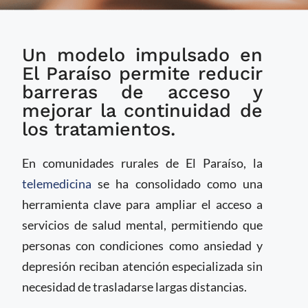
Telemedicina acerca la
Un modelo impulsado en
atención en salud
mental a comunidades
El Paraíso permite reducir
rurales de Honduras
barreras de acceso y
mejorar la continuidad de
los tratamientos.
En comunidades rurales de El Paraíso, la
telemedicina
se ha consolidado como una
herramienta clave para ampliar el acceso a
servicios de salud mental, permitiendo que
personas con condiciones como ansiedad y
depresión reciban atención especializada sin
necesidad de trasladarse largas distancias.