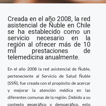
Servicios de
Creada en el año 2008, la red
telemedicina en región
de Chile brindan más
asistencial de Ñuble en Chile
de 10 mil atenciones
se ha establecido como un
servicio necesario en la
región al ofrecer más de 10
mil prestaciones de
telemedicina anualmente.
En el año 2008 la red asistencial de Ñuble,
perteneciente al Servicio de Salud Ñuble
(SSÑ), fue creada con el propósito de acercar
y mejorar la atención médica en las
diferentes comunas de la región. Debido a su
contexto geográfico y demográfico, esto