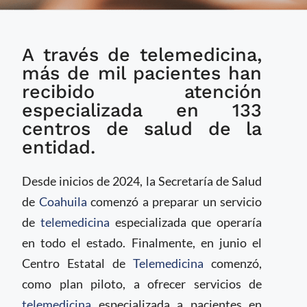
Servicio de
A través de telemedicina,
telemedicina en
Coahuila brinda
más de mil pacientes han
atención especializada
recibido atención
en 133 centros de
especializada en 133
salud y ocho
centros de salud de la
especialidades
entidad.
Desde inicios de 2024, la Secretaría de Salud
de
Coahuila
comenzó a preparar un servicio
de
telemedicina
especializada que operaría
en todo el estado. Finalmente, en junio el
Centro Estatal de
Telemedicina
comenzó,
como plan piloto, a ofrecer servicios de
telemedicina
especializada a pacientes en