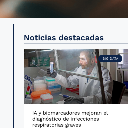
a
Noticias destacadas
n
BIG DATA
r
4
n
IA y biomarcadores mejoran el
e
diagnóstico de infecciones
e
respiratorias graves