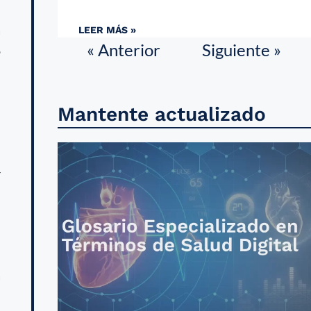
n
a
LEER MÁS »
« Anterior
Siguiente »
ó
Mantente actualizado
l
s
l
r
l
a
n