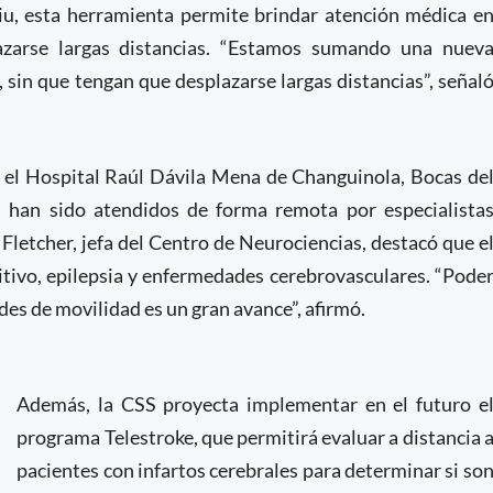
iu, esta herramienta permite brindar atención médica e
azarse largas distancias. “Estamos sumando una nuev
, sin que tengan que desplazarse largas distancias”, señal
 el Hospital Raúl Dávila Mena de Changuinola, Bocas de
 han sido atendidos de forma remota por especialista
 Fletcher, jefa del Centro de Neurociencias, destacó que e
tivo, epilepsia y enfermedades cerebrovasculares. “Pode
des de movilidad es un gran avance”, afirmó.
Además, la CSS proyecta implementar en el futuro e
programa Telestroke, que permitirá evaluar a distancia 
pacientes con infartos cerebrales para determinar si so