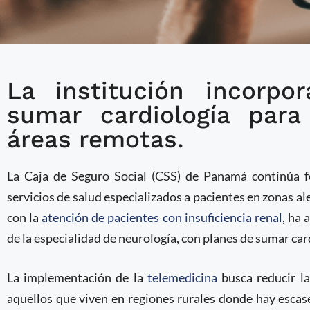
La institución incorpo
Seguro Social de Pana
sumar cardiología para
telemedicina con nuev
áreas remotas.
La Caja de Seguro Social (CSS) de Panamá continúa f
servicios de salud especializados a pacientes en zonas ale
con la
atención de pacientes con insuficiencia renal
, ha 
de la especialidad de neurología, con planes de sumar card
La implementación de la
telemedicina
busca reducir la
aquellos que viven en regiones rurales donde hay escase