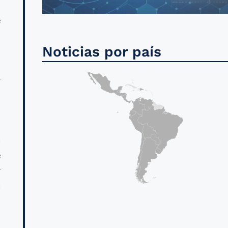
n
e
Noticias por país
r
s
a
e
r
a