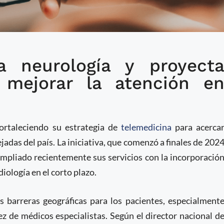
ra neurología y proyect
má amplía la
 mejorar la atención e
as especialidades
ortaleciendo su estrategia de
telemedicina
para acerca
jadas del país. La iniciativa, que comenzó a finales de 202
ampliado recientemente sus servicios con la incorporació
iología en el corto plazo.
s barreras geográficas para los pacientes, especialment
z de médicos especialistas. Según el director nacional d