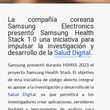
Samsung presentó un
La compañía coreana
proyecto de código
abierto para
Samsung Electronics
investigación en Salud
presentó Samsung Health
Digital
Stack 1.0 una iniciativa para
impulsar la investigación y
desarrollo de la
Salud Digital
.
Samsung presentó durante HIMSS 2023 el
proyecto Samsung Health Stack. El objetivo
de esta iniciativa de código abierto integral
es apoyar a la investigación y desarrollo de la
Salud Digital
, ya que permitirá a los
investigadores crear aplicaciones, servidores
backend
y herramientas de análisis para