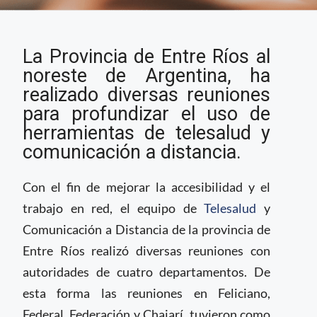
Provincia argentina
La Provincia de Entre Ríos al
amplía el uso de
herramientas de Salud
noreste de Argentina, ha
Digital
realizado diversas reuniones
para profundizar el uso de
herramientas de telesalud y
comunicación a distancia.
Con el fin de mejorar la accesibilidad y el
trabajo en red, el equipo de
Telesalud
y
Comunicación a Distancia de la provincia de
Entre Ríos realizó diversas reuniones con
autoridades de cuatro departamentos. De
esta forma las reuniones en Feliciano,
Federal, Federación y Chajarí, tuvieron como