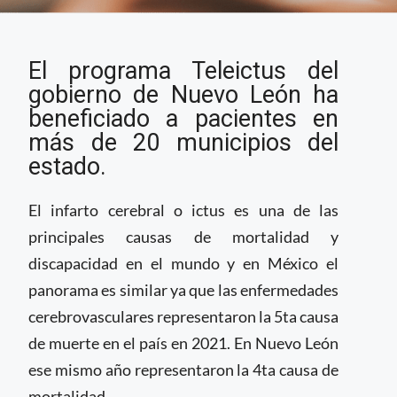
Programa brinda
El programa Teleictus del
atención a distancia a
pacientes con infarto
gobierno de Nuevo León ha
cerebral en zonas
beneficiado a pacientes en
rurales de Nuevo León
más de 20 municipios del
estado.
El infarto cerebral o ictus es una de las
principales causas de mortalidad y
discapacidad en el mundo y en México el
panorama es similar ya que las enfermedades
cerebrovasculares representaron la 5ta causa
de muerte en el país en 2021. En Nuevo León
ese mismo año representaron la 4ta causa de
mortalidad.