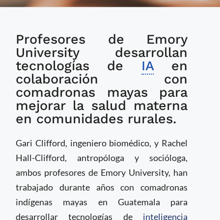
Parteras en
Profesores de Emory
Guatemala adoptan IA
para mejorar la salud
University desarrollan
materna
tecnologías de
IA
en
colaboración con
comadronas mayas para
mejorar la salud materna
en comunidades rurales.
Gari Clifford, ingeniero biomédico, y Rachel
Hall-Clifford, antropóloga y socióloga,
ambos profesores de Emory University, han
trabajado durante años con comadronas
indígenas mayas en Guatemala para
desarrollar tecnologías de
inteligencia