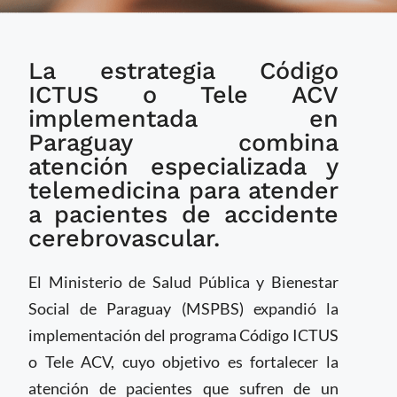
Paraguay: Estrategia
La estrategia Código
de telemedicina
fortalece la atención
ICTUS o Tele ACV
de ACV
implementada en
Paraguay combina
atención especializada y
telemedicina para atender
a pacientes de accidente
cerebrovascular.
El Ministerio de Salud Pública y Bienestar
Social de Paraguay (MSPBS) expandió la
implementación del programa Código ICTUS
o Tele ACV, cuyo objetivo es fortalecer la
atención de pacientes que sufren de un