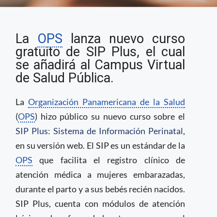
OPS presenta nuevo
La
OPS
lanza nuevo curso
curso gratuito de SIP
Plus para cuidados
gratuito de SIP Plus, el cual
perinatales
se añadirá al Campus Virtual
de Salud Pública.
La
Organización Panamericana de la Salud
(
OPS
) hizo público su nuevo curso sobre el
SIP Plus: Sistema de Información Perinatal
,
en su versión web. El SIP es un estándar de la
OPS
que facilita el registro clínico de
atención médica a mujeres embarazadas,
durante el parto y a sus bebés recién nacidos.
SIP Plus, cuenta con módulos de atención