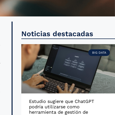
n
Noticias destacadas
a
s
BIG DATA
l
a
a
l
Estudio sugiere que ChatGPT
s
podría utilizarse como
herramienta de gestión de