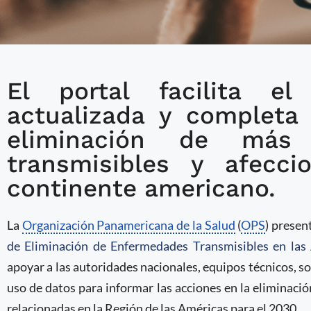
El portal facilita e
OPS lanzó el Portal Re
actualizada y completa
Eliminación de Enferm
eliminación de más
las Américas
transmisibles y afecci
continente americano.
La
Organización Panamericana de la Salud
(
OPS
) presen
de Eliminación de Enfermedades Transmisibles en las
apoyar a las autoridades nacionales, equipos técnicos, so
uso de datos para informar las acciones en la eliminac
relacionadas en la Región de las Américas para el 2030.