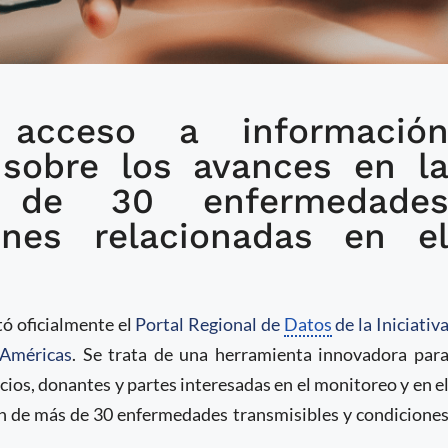
l acceso a informació
gional de Datos para la
 sobre los avances en l
edades Transmisibles en
 de 30 enfermedade
ones relacionadas en e
tó oficialmente el
Portal Regional de
Datos
de la Iniciativ
 Américas
. Se trata de una herramienta innovadora par
cios, donantes y partes interesadas en el monitoreo y en e
ión de más de 30 enfermedades transmisibles y condicione