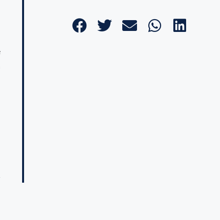
e
a
s