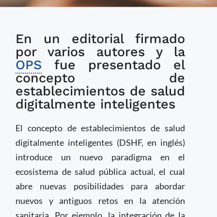
OPS introduce
En un editorial firmado
concepto de
establecimientos de
por varios autores y la
salud digitalmente
OPS
fue presentado el
inteligentes
concepto de
establecimientos de salud
digitalmente inteligentes
El concepto de establecimientos de salud
digitalmente inteligentes (DSHF, en inglés)
introduce un nuevo paradigma en el
ecosistema de salud pública actual, el cual
abre nuevas posibilidades para abordar
nuevos y antiguos retos en la atención
sanitaria. Por ejemplo, la integración de la