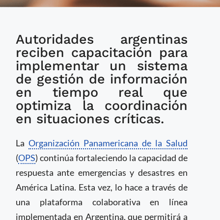
OPS fortalece la
Autoridades argentinas
respuesta sanitaria
ante emergencias en
reciben capacitación para
Argentina con
implementar un sistema
plataforma digital
de gestión de información
colaborativa
en tiempo real que
optimiza la coordinación
en situaciones críticas.
La
Organización Panamericana de la Salud
(
OPS
) continúa fortaleciendo la capacidad de
respuesta ante emergencias y desastres en
América Latina. Esta vez, lo hace a través de
una plataforma colaborativa en línea
implementada en Argentina, que permitirá a