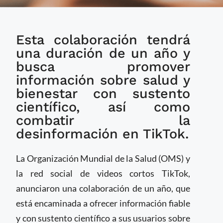
OMS y TikTok
Esta colaboración tendrá
colaboran para
ofrecer más y mejor
una duración de un año y
información científica
busca promover
sobre salud y
información sobre salud y
bienestar
bienestar con sustento
científico, así como
combatir la
desinformación en TikTok.
La Organización Mundial de la Salud (OMS) y
la red social de videos cortos TikTok,
anunciaron una colaboración de un año, que
está encaminada a ofrecer información fiable
y con sustento científico a sus usuarios sobre