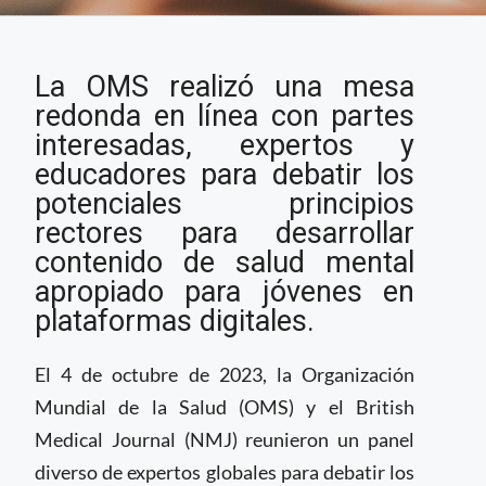
OMS reúne a
La OMS realizó una mesa
especialistas para
discutir principios
redonda en línea con partes
rectores de
interesadas, expertos y
contenidos de salud
educadores para debatir los
mental para jóvenes
potenciales principios
en plataformas
rectores para desarrollar
digitales
contenido de salud mental
apropiado para jóvenes en
plataformas digitales.
El 4 de octubre de 2023, la Organización
Mundial de la Salud (OMS) y el British
Medical Journal (NMJ) reunieron un panel
diverso de expertos globales para debatir los