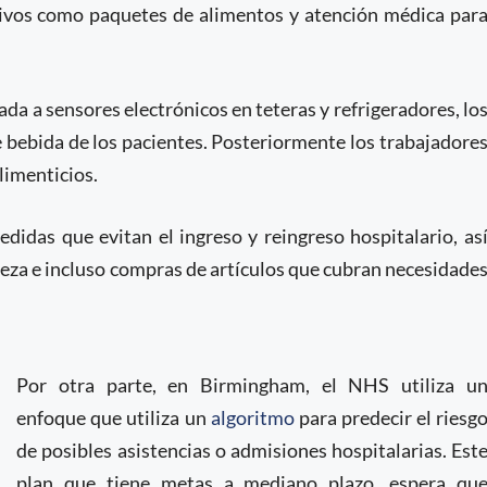
tivos como paquetes de alimentos y atención médica par
da a sensores electrónicos en teteras y refrigeradores, lo
e bebida de los pacientes. Posteriormente los trabajadore
limenticios.
edidas que evitan el ingreso y reingreso hospitalario, as
eza e incluso compras de artículos que cubran necesidade
Por otra parte, en Birmingham, el NHS utiliza u
enfoque que utiliza un
algoritmo
para predecir el riesg
de posibles asistencias o admisiones hospitalarias. Est
plan que tiene metas a mediano plazo, espera qu