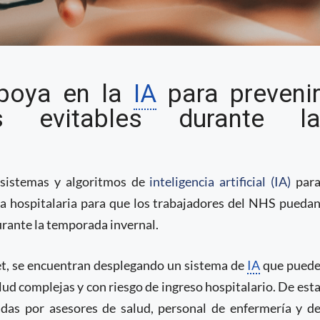
de IA para predecir el
apoya en la
IA
para preveni
ospitalarias
as evitables durante l
a sistemas y algoritmos de
inteligencia artificial (IA)
par
cia hospitalaria para que los trabajadores del NHS pueda
durante la temporada invernal.
et, se encuentran desplegando un sistema de
IA
que pued
lud complejas y con riesgo de ingreso hospitalario. De est
das por asesores de salud, personal de enfermería y d