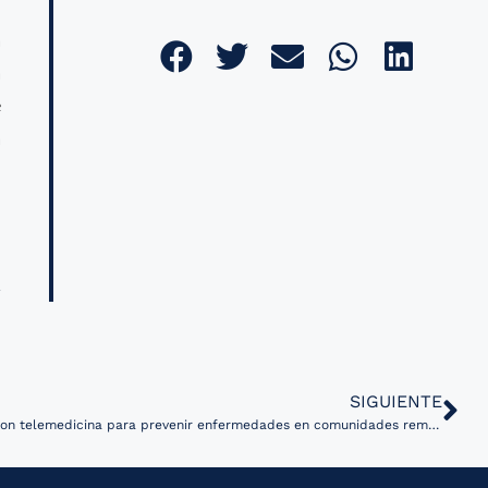
a
a
e
a
SIGUIENTE
Clínica en Chile implementa robot con telemedicina para prevenir enfermedades en comunidades remotas