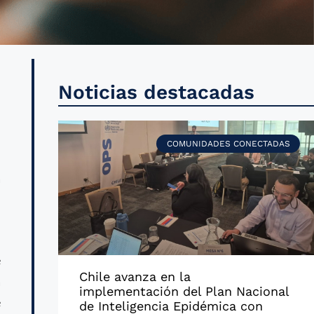
r
Noticias destacadas
a
COMUNIDADES CONECTADAS
a
n
e
Chile avanza en la
a
implementación del Plan Nacional
e
de Inteligencia Epidémica con