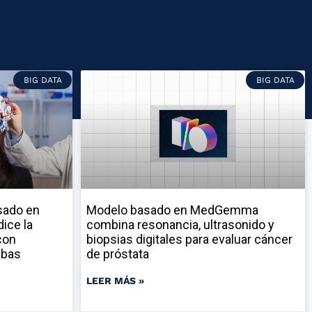
BIG DATA
BIG DATA
sado en
Modelo basado en MedGemma
ice la
combina resonancia, ultrasonido y
con
biopsias digitales para evaluar cáncer
ebas
de próstata
LEER MÁS »