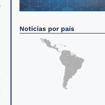
0
s
Noticias por país
a
l
e
,
e