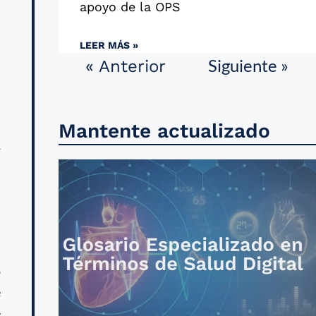
apoyo de la OPS
a
LEER MÁS »
Siguiente »
« Anterior
s
s
Mantente actualizado
í
s
n
o
e
e