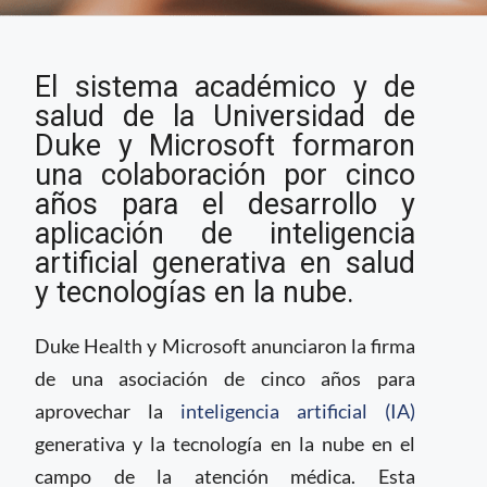
Microsoft y el sistema
El sistema académico y de
de salud Duke Health
firman colaboración
salud de la Universidad de
sobre IA y tecnología
Duke y Microsoft formaron
en la nube
una colaboración por cinco
años para el desarrollo y
aplicación de inteligencia
artificial generativa en salud
y tecnologías en la nube.
Duke Health y Microsoft anunciaron la firma
de una asociación de cinco años para
aprovechar la
inteligencia artificial (IA)
generativa y la tecnología en la nube en el
campo de la atención médica. Esta