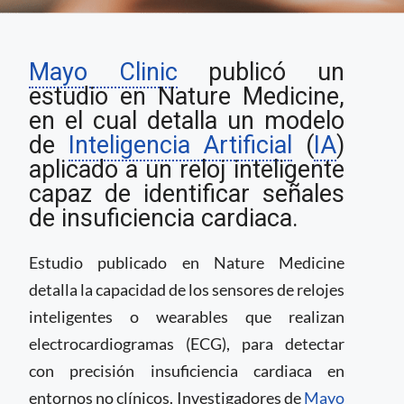
Mayo Clinic utiliza IA
Mayo Clinic
publicó un
para transformar un
reloj inteligente en
estudio en Nature Medicine,
herramienta de
en el cual detalla un modelo
diagnóstico para
de
Inteligencia Artificial
(
IA
)
enfermedades
aplicado a un reloj inteligente
cardiacas
capaz de identificar señales
de insuficiencia cardiaca.
Estudio publicado en Nature Medicine
detalla la capacidad de los sensores de relojes
inteligentes o wearables que realizan
electrocardiogramas (ECG), para detectar
con precisión insuficiencia cardiaca en
entornos no clínicos. Investigadores de
Mayo